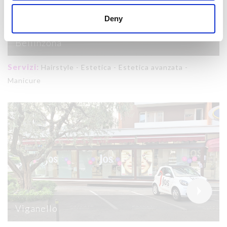
Deny
Bellinzona
Servizi:
Hairstyle - Estetica - Estetica avanzata -
Manicure
Viganello