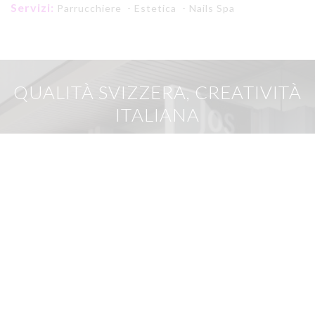
Servizi:
Parrucchiere - Estetica - Nails Spa
QUALITÀ SVIZZERA, CREATIVITÀ
ITALIANA
JOS Beauty è il primo concept franchising made in
Switzerland.
Inaugura un nuovo concetto di lifestyle nel settore della
bellezza: una formula city spa in grado di soddisfare tutte
le esigenze della clientela
JOS Franchising propone ai nuovi imprenditori soluzioni di
investimento personalizzate all-inclusive, con una formula
chiavi in mano