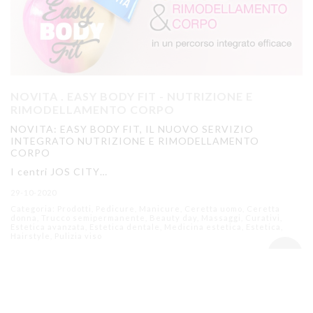
NOVITA . EASY BODY FIT - NUTRIZIONE E
RIMODELLAMENTO CORPO
NOVITA: EASY BODY FIT, IL NUOVO SERVIZIO
INTEGRATO NUTRIZIONE E RIMODELLAMENTO
CORPO
I centri JOS CITY…
29-10-2020
Categoria: Prodotti, Pedicure, Manicure, Ceretta uomo, Ceretta
donna, Trucco semipermanente, Beauty day, Massaggi, Curativi,
Estetica avanzata, Estetica dentale, Medicina estetica, Estetica,
Hairstyle, Pulizia viso