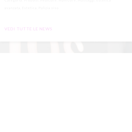
Categoria: Prodotti, Pedicure, Manicure, Massaggi, Estetica
avanzata, Estetica, Pulizia viso
VEDI TUTTE LE NEWS
Ricevi le nostre promo
* Dichiaro di aver letto l'
informativa privacy
ed esprimo il mio
consenso al trattamento dei dati per le finalità indicate.