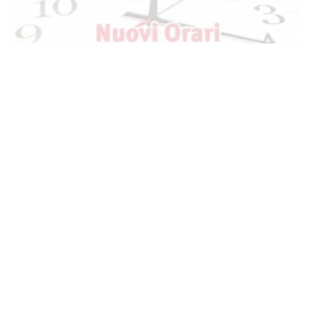
NUOVI ORARI CENTRI JOS / RIAPERTURA
UFFICIALE DAL 27 APRILE 2020
❗NUOVI ORARI PER I CENTRI ESTETICI E SALONI JOS
da lunedì 27/04❗
Bellinzona - Locarno -…
25-04-2020
Categoria: