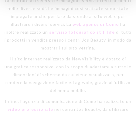
raccontare attraverso le immagini i servizi offerti ai clienti
nelle diverse sedi. Le immagini così scattate sono state
impiegate anche per fare da sfondo al sito web e per
illustrare i diversi servizi. La
web agency di Como
ha
inoltre realizzato un
servizio fotografico still life
di tutti
i prodotti in vendita presso i centri Jos Beauty, in modo da
mostrarli sul sito vetrina.
Il sito internet realizzato da NewVisibility è dotato di
una grafica responsive, con lo scopo di adattarsi a tutte le
dimensioni di schermo da cui viene visualizzato, per
rendere la navigazione facile ed agevole, grazie all'utilizzo
del menu mobile.
Infine, l'agenzia di comunicazione di Como ha realizzato un
video professionale
nei centri Jos Beauty, da utilizzare
sia come sfondo del sito, sia da mostrare nei diversi centri
per illustrare i servizi offerti.
Visita il
sito internet della web agency